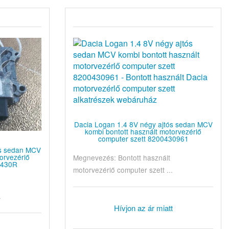
Dacia Logan 1.4 8V négy ajtós sedan MCV
kombi bontott használt motorvezérlő
computer szett 8200430961
ós sedan MCV
orvezérlő
Megnevezés: Bontott használt
1430R
motorvezérlő computer szett ...
.
Hívjon az ár miatt