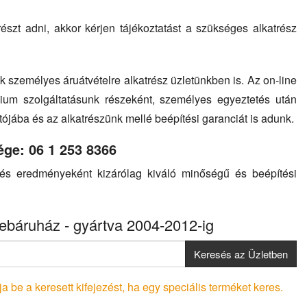
szt adni, akkor kérjen tájékoztatást a szükséges alkatrész
k személyes áruátvételre alkatrész üzletünkben is. Az on-line
ium szolgáltatásunk részeként, személyes egyeztetés után
utójába és az alkatrészünk mellé beépítési garanciát is adunk.
ége: 06 1 253 8366
sés eredményeként kizárólag kiváló minőségű és beépítési
ebáruház - gyártva 2004-2012-ig
Keresés az Üzletben
a be a keresett kifejezést, ha egy speciális terméket keres.