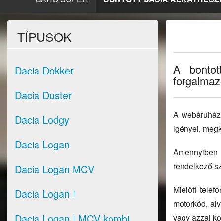
TÍPUSOK
A bontot
Dacia Dokker
forgalmazo
Dacia Duster
A webáruházun
Dacia Lodgy
igényei, megk
Dacia Logan
Amennyiben n
rendelkező sz
Dacia Logan MCV
Mielőtt tele
Dacia Logan I
motorkód, alv
Dacia Logan I MCV kombi
vagy azzal kom