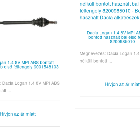
Dacia Logan 1.4 8V MPI AB
bontott használt bal első f
8200985010
Megnevezés: Dacia Logan 1.
nélküli bontott ...
gan 1.4 8V MPI ABS bontott
bb első féltengely 6001548103
 Dacia Logan 1.4 8V MPI ABS
Hívjon az ár miat
ált ...
Hívjon az ár miatt