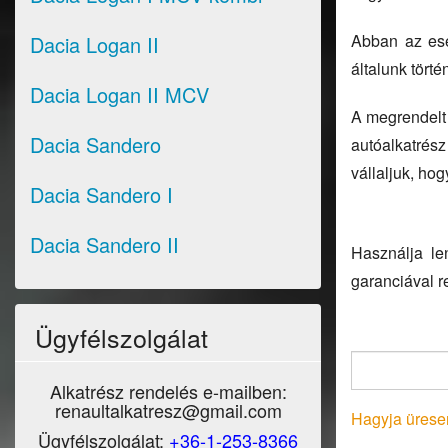
Abban az ese
Dacia Logan II
általunk tört
Dacia Logan II MCV
A megrendelt 
Dacia Sandero
autóalkatrés
vállaljuk, hog
Dacia Sandero I
Dacia Sandero II
Használja le
garanciával r
Ügyfélszolgálat
Alkatrész rendelés e-mailben:
renaultalkatresz@gmail.com
Hagyja üresen
Ügyfélszolgálat:
+36-1-253-8366