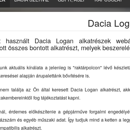
Dacia Lo
t használt Dacia Logan alkatrészek webár
tt összes bontott alkatrészt, melyek beszerelés
k aktuális kínálata a jelenleg is "raktárpolcon" lévő készle
eresései alapján árupalettánk bővítésére is.
em találja az Ön által keresett Dacia Logan alkatrészt, akko
akembereinktől fog tájékoztatást kapni.
fonál, érdemes előkészítenie a gépjárműve forgalmi engedély
ázszám és egyéb műszaki adat. Így tudjuk mind a ketten a leg
patibilis alkatrészt.