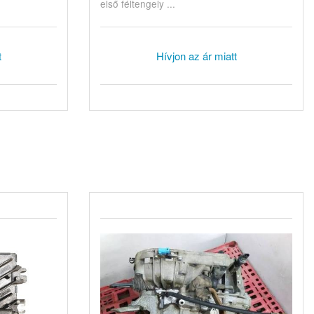
első féltengely ...
t
Hívjon az ár miatt