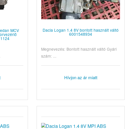
Dacia Logan 1.4 8V bontott használt váltó
 sedan MCV
6001548934
orvezérlő
61124
Megnevezés: Bontott használt váltó Gyári
szám: ...
.
Hívjon az ár miatt
t