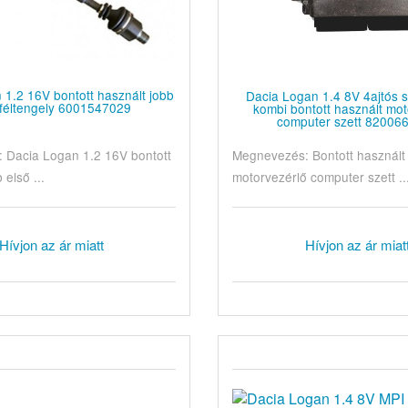
 1.2 16V bontott használt jobb
Dacia Logan 1.4 8V 4ajtós
 féltengely 6001547029
kombi bontott használt mot
computer szett 82006
 Dacia Logan 1.2 16V bontott
Megnevezés: Bontott használt
 első ...
motorvezérlő computer szett ..
Hívjon az ár miatt
Hívjon az ár miat