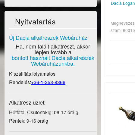
Dacia Logan 
Nyitvatartás
Megnevezés: 
szám: 60015
Új Dacia alkatrészek Webáruház
Ha, nem talált alkatrészt, akkor
lépjen tovább a
bontott használt Dacia alkatrészek
Webáruházunkba.
Kiszállítás folyamatos
Rendelés:
+36-1-253-8366
Alkatrész üzlet:
Hétfőtől-Csütörtökig: 09-17 óráig
Péntek: 9-16 óráig