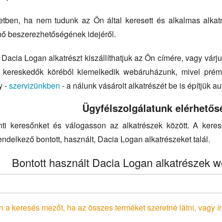
tben, ha nem tudunk az Ön által keresett és alkalmas alkatré
énő beszerezhetőségének idejéről.
Dacia Logan alkatrészt kiszállíthatjuk az Ön címére, vagy várju
z kereskedők köréből kiemelkedik webáruházunk, mivel prém
y -
szervizünkben
- a nálunk vásárolt alkatrészét be is építjük a
Ügyfélszolgálatunk elérhetős
nti keresőnket és válogasson az alkatrészek között. A kere
endelkező bontott, használt, Dacia Logan alkatrészeket talál.
Bontott használt Dacia Logan alkatrészek w
 a keresés mezőt, ha az összes terméket szeretné látni, vagy írj