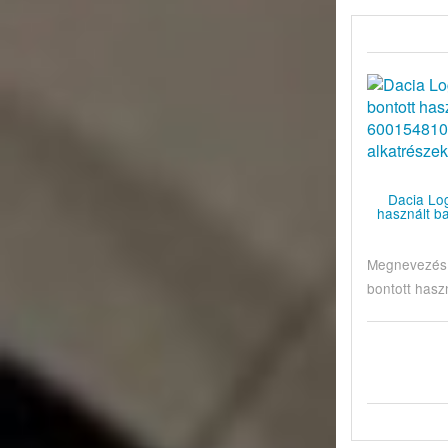
Dacia Lo
használt b
Megnevezés:
bontott haszn