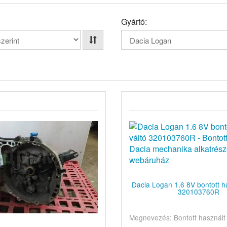
Gyártó:
Dacia Logan 1.6 8V bontott ha
320103760R
Megnevezés: Bontott használt 