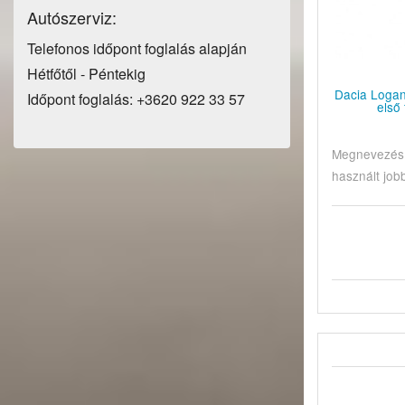
Autószerviz:
Telefonos időpont foglalás alapján
Hétfőtől - Péntekig
Dacia Logan
Időpont foglalás: +3620 922 33 57
első
Megnevezés:
használt jobb