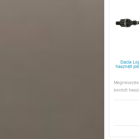
Dacia Lo
használt jo
Megnevezés:
bontott haszn