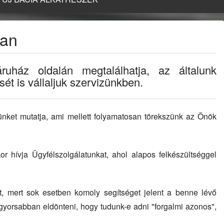
gan
uház oldalán megtalálhatja, az általunk
ét is vállaljuk szervizünkben.
tünket mutatja, ami mellett folyamatosan törekszünk az Önök
r hívja Ügyfélszolgálatunkat, ahol alapos felkészültséggel
ét, mert sok esetben komoly segítséget jelent a benne lévő
gyorsabban eldönteni, hogy tudunk-e adni "forgalmi azonos",