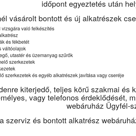
időpont egyeztetés után he
l vásárolt bontott és új alkatrészek cse
 vizsgára való felkészítés
alkatrész
ák és fékbetét
 váltóolajok
evegő, utastér és üzemanyag szűrők
elő szerkezetek
kezetek
rlő szerkezetek és egyéb alkatrészek javítása vagy cseréje
enre kiterjedő, teljes körű szakmai és 
mélyes, vagy telefonos érdeklődését, m
webáruház Ügyfél-sz
a szerviz és bontott alkatrész webáruhá