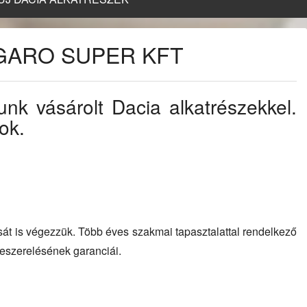
 - GARO SUPER KFT
unk vásárolt Dacia alkatrészekkel.
ok.
sát is végezzük. Több éves szakmai tapasztalattal rendelkező
beszerelésének garanciái.