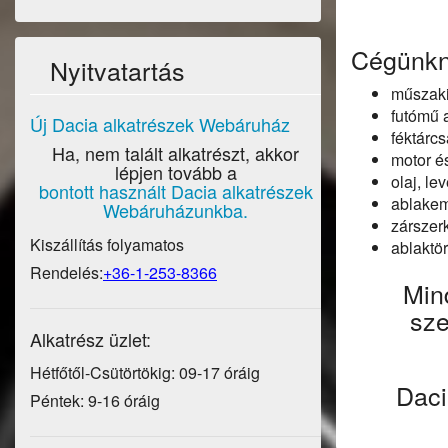
Cégünkné
Nyitvatartás
műszaki
futómű 
Új Dacia alkatrészek Webáruház
féktárcs
Ha, nem talált alkatrészt, akkor
motor és
lépjen tovább a
olaj, l
bontott használt Dacia alkatrészek
ablakem
Webáruházunkba.
zárszer
Kiszállítás folyamatos
ablaktö
Rendelés:
+36-1-253-8366
Mind
sze
Alkatrész üzlet:
Hétfőtől-Csütörtökig: 09-17 óráig
Daci
Péntek: 9-16 óráig