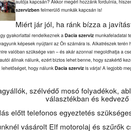
autója kapcsán? Akkor megéri hozzánk fordulnia, hisze
szervizben
felmerülő munkák kapcsán is!
Miért jár jól, ha ránk bízza a javítás
gy gyakorlattal rendelkeznek a
Dacia szerviz
munkafeladatai ter
 vagyunk képesek nyújtani az Ön számára is. Alkatrészek terén ha
mire valóban szüksége van – és akár azonnal megoldhatja a cse
autói állnak nálunk, ezért biztos lehet benne, hogy szakértő kez
a lehetőséget, hogy nálunk
Dacia szerviz
is várja! A legjobb m
!
agyállók, szélvédő mosó folyadékok, ab
választékban és kedvező 
lás előtt telefonos egyeztetés szükséges
knél vásárolt Elf motorolaj és szűrők cse