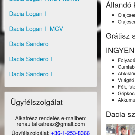
Állandó
Dacia Logan II
Olajcser
Olajcser
Dacia Logan II MCV
Grátisz 
Dacia Sandero
INGYEN
Dacia Sandero I
Folyadé
Gumiabr
Dacia Sandero II
Ablaktö
Világít
Fék, fu
Gépkocs
Ügyfélszolgálat
Akkumul
Dacia sz
Alkatrész rendelés e-mailben:
renaultalkatresz@gmail.com
Ügyfélszolgálat:
+36-1-253-8366