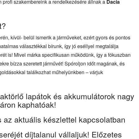
n profi szakembereink a rendelkezésére állnak a
Dacia
t?
én, kívül- belül ismerik a járműveket, ezért gyors és pontos
talmas választékkal bírunk, így jó eséllyel megtalálja
rét is! Mivel márka specifikusan működünk, így a fókuszban
ekre bízza szeretett járművét! Spóroljon időt magának, és
egoldásokkal találkozhat műhelyünkben – várjuk
laktörlő lapátok és akkumulátorok nagy
áron kaphatóak!
 az aktuális készlettel kapcsolatban
réjét díjtalanul vállaljuk! Előzetes