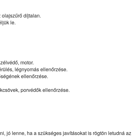
 olajszűrő díjtalan.
ljük le.
szélvédő, motor.
érülés, légnyomás ellenőrzése.
lőségének ellenőrzése.
ékcsövek, porvédők ellenőrzése.
i, jó lenne, ha a szükséges javításokat is rögtön letudná az