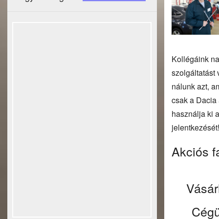
Kollégáink na
szolgáltatást
nálunk azt, a
csak a Dacia 
használja ki 
jelentkezését
Akciós f
Vásár
Cégün