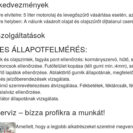
 kedvezmények
e elvitelre: 5 liter motorolaj és levegőszűrő vásárlása esetén, az
e helyben: A nálunk vásárolt olajat és olajszűrőt díjtalanul cseré
szolgáltatások
ES ÁLLAPOTFELMÉRÉS:
k és olajszintek, fagyás pont ellenőrzés: kormányszervó, hűtő, 
oncsok ellenőrzése. Futófelület kopása (téli gumi min.:4mm), s
rlő lapátok ellenőrzése. Ablaktörlő gumik állapotának, megfele
ó és jelzőberendezések vizsgálata.
tómű szemrevételezéses átvizsgálása. Fékbetétek, féktárcsák, f
ialváz ellenőrzése.
átor állapotának vizsgálata.
erviz – bízza profikra a munkát!
Amellett, hogy a legjobb alkatrészeket szeretné megvenn