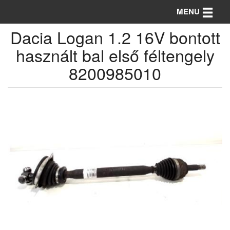
Toggle n
MENU
Dacia Logan 1.2 16V bontott
használt bal első féltengely
8200985010