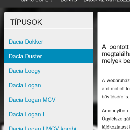
TÍPUSOK
Dacia Dokker
A bontott
megtalálh
Dacia Duster
melyek bes
Dacia Lodgy
A webáruházun
Dacia Logan
ami mellett 
bővítésére is.
Dacia Logan MCV
Amennyiben 
Dacia Logan I
Ügyfélszolgá
tájékoztatást 
Dacia Logan I MCV kombi