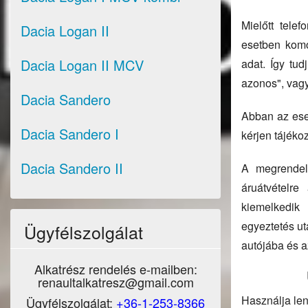
Mielőtt tele
Dacia Logan II
esetben komo
Dacia Logan II MCV
adat. Így tu
azonos", vagy
Dacia Sandero
Abban az eset
Dacia Sandero I
kérjen tájéko
Dacia Sandero II
A megrendelt
áruátvételre
kiemelkedik
egyeztetés ut
Ügyfélszolgálat
autójába és a
Alkatrész rendelés e-mailben:
renaultalkatresz@gmail.com
Használja len
Ügyfélszolgálat:
+36-1-253-8366