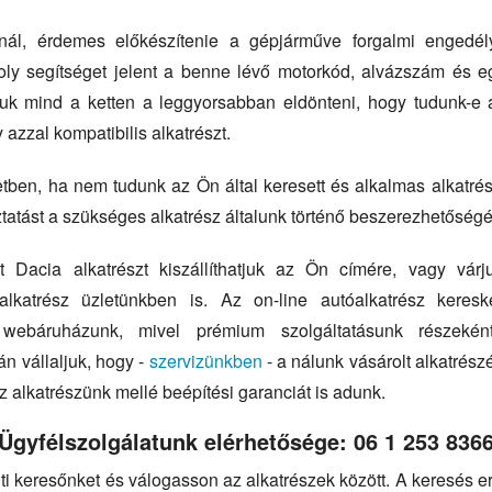
fonál, érdemes előkészítenie a gépjárműve forgalmi engedél
ly segítséget jelent a benne lévő motorkód, alvázszám és 
djuk mind a ketten a leggyorsabban eldönteni, hogy tudunk-e a
 azzal kompatibilis alkatrészt.
ben, ha nem tudunk az Ön által keresett és alkalmas alkatrés
ztatást a szükséges alkatrész általunk történő beszerezhetőségé
 Dacia alkatrészt kiszállíthatjuk az Ön címére, vagy vár
 alkatrész üzletünkben is. Az on-line autóalkatrész keres
 webáruházunk, mivel prémium szolgáltatásunk részekén
án vállaljuk, hogy -
szervizünkben
- a nálunk vásárolt alkatrészé
z alkatrészünk mellé beépítési garanciát is adunk.
Ügyfélszolgálatunk elérhetősége: 06 1 253 836
ti keresőnket és válogasson az alkatrészek között. A keresés