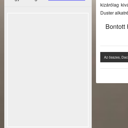
kizárólag ki
Duster alkatré
Bontott
Az összes, Dac