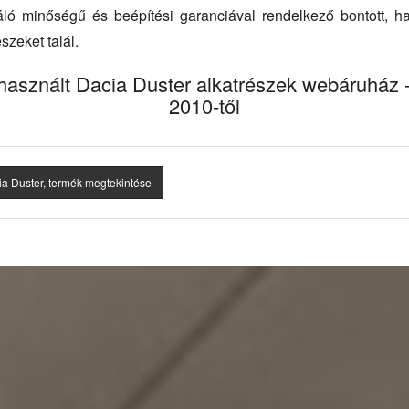
váló minőségű és beépítési garanciával rendelkező bontott, ha
szeket talál.
 használt Dacia Duster alkatrészek webáruház -
2010-től
ia Duster, termék megtekintése