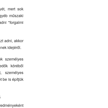
yét, mert sok
egyéb műszaki
dni "forgalmi
zt adni, akkor
nek idejéről.
juk személyes
kedők köréből
t, személyes
t be is építjük
6
 eredményeként