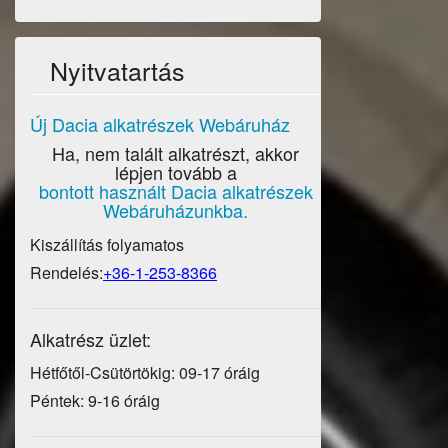
Nyitvatartás
Új Dacia alkatrészek Webáruház
Ha, nem talált alkatrészt, akkor
lépjen tovább a
bontott használt Dacia alkatrészek
Webáruházunkba.
Kiszállítás folyamatos
Rendelés:
+36-1-253-8366
Alkatrész üzlet:
Hétfőtől-Csütörtökig: 09-17 óráig
Péntek: 9-16 óráig