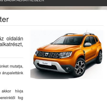
ter
áz oldalán
lkatrészt,
ünket mutatja,
 árupalettánk
 akkor hívja
ereinktől fog