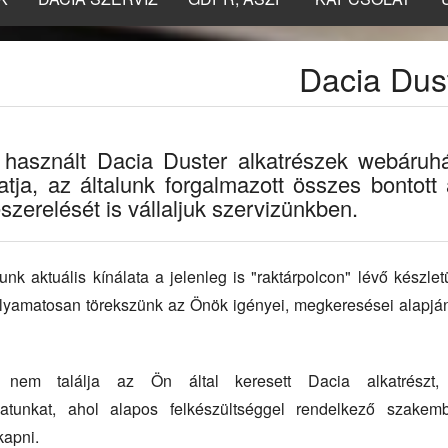
Dacia Dus
 használt Dacia Duster alkatrészek webáruh
atja, az általunk forgalmazott összes bontott a
zerelését is vállaljuk szervizünkben.
k aktuális kínálata a jelenleg is "raktárpolcon" lévő készlet
folyamatosan törekszünk az Önök igényei, megkeresései alapján
nem találja az Ön által keresett Dacia alkatrészt,
latunkat, ahol alapos felkészültséggel rendelkező szakemb
kapni.