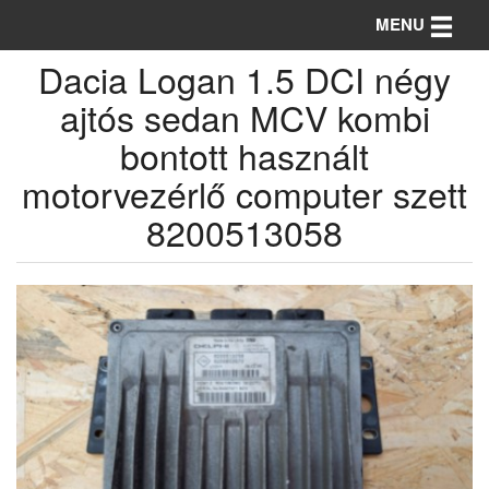
Toggle n
MENU
Dacia Logan 1.5 DCI négy
ajtós sedan MCV kombi
bontott használt
motorvezérlő computer szett
8200513058