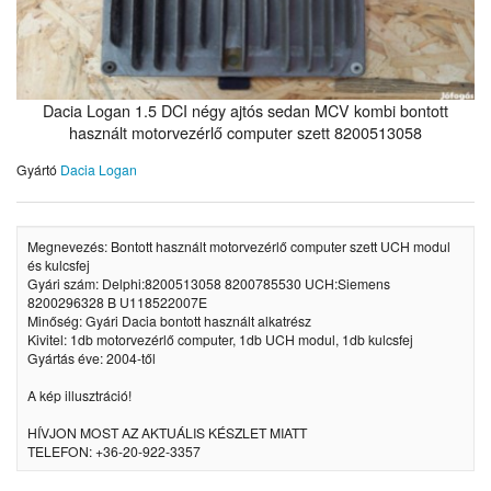
Dacia Logan 1.5 DCI négy ajtós sedan MCV kombi bontott
használt motorvezérlő computer szett 8200513058
Gyártó
Dacia Logan
Megnevezés: Bontott használt motorvezérlő computer szett UCH modul
és kulcsfej
Gyári szám: Delphi:8200513058 8200785530 UCH:Siemens
8200296328 B U118522007E
Minőség: Gyári Dacia bontott használt alkatrész
Kivitel: 1db motorvezérlő computer, 1db UCH modul, 1db kulcsfej
Gyártás éve: 2004-től
A kép illusztráció!
HÍVJON MOST AZ AKTUÁLIS KÉSZLET MIATT
TELEFON: +36-20-922-3357