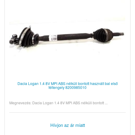
Dacia Logan 1.4 8V MPI ABS nélküli bontott használt bal első
féltengely 8200985010
Megnevezés: Dacia Logan 1.4 8V MPI ABS nélküli bontott ...
Hívjon az ár miatt