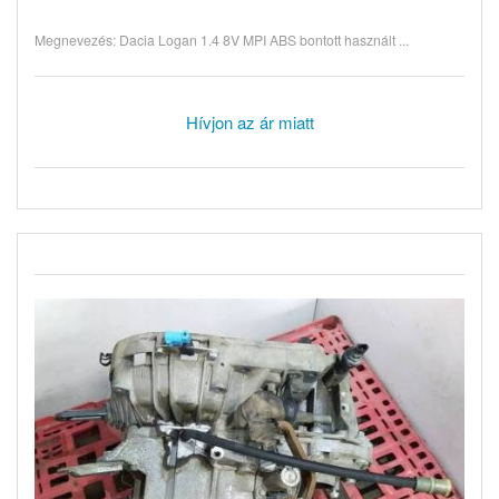
Megnevezés: Dacia Logan 1.4 8V MPI ABS bontott használt ...
Hívjon az ár miatt