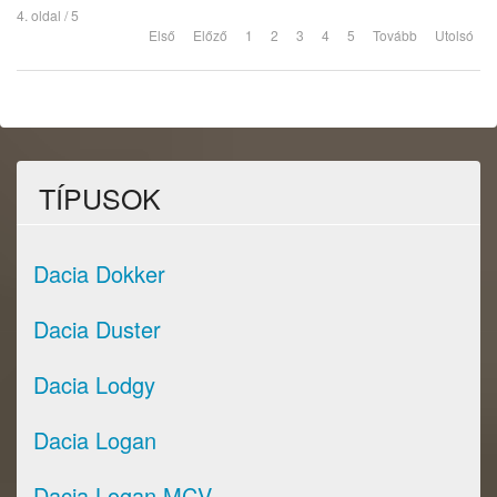
4. oldal / 5
Első
Előző
1
2
3
4
5
Tovább
Utolsó
TÍPUSOK
Dacia Dokker
Dacia Duster
Dacia Lodgy
Dacia Logan
Dacia Logan MCV