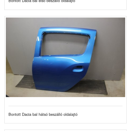
Bontott Dacia bal első beszálló oldalajtó
Bontott Dacia bal hátsó beszálló oldalajtó