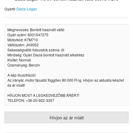
Gyártó
Dacia Logan
Megnevezés: Bontott használt váltó
Gyári szám: 6001547275
Motorkód: K7M710
Váltószám: JH3052
Sebességváltó fokozatok száma: öt
Minőség: Gyári Dacia bontott használt alkatrész
Kivitel: Normál
Üzemanyag: Benzin
A kép illusztráció!
Az irányár, motor típustól függően 80.000 Ft-ig. Hívjon az aktuális készlet
és ár miatt!
HÍVJON MOST A LEGKEDVEZŐBB ÁRÉRT!
TELEFON: +36-20-922-3357
Hívjon az ár miatt