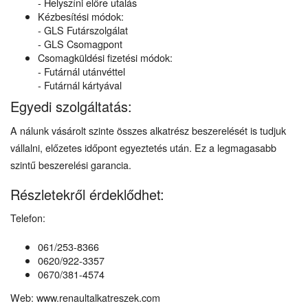
- Helyszíni előre utalás
Kézbesítési módok:
- GLS Futárszolgálat
- GLS Csomagpont
Csomagküldési fizetési módok:
- Futárnál utánvéttel
- Futárnál kártyával
Egyedi szolgáltatás:
A nálunk vásárolt szinte összes alkatrész beszerelését is tudjuk
vállalni, előzetes időpont egyeztetés után. Ez a legmagasabb
szintű beszerelési garancia.
Részletekről érdeklődhet:
Telefon:
061/253-8366
0620/922-3357
0670/381-4574
Web: www.renaultalkatreszek.com