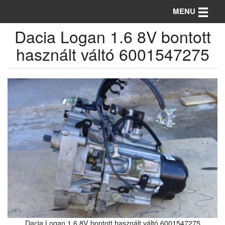
Toggle n
MENU
Dacia Logan 1.6 8V bontott
használt váltó 6001547275
Dacia Logan 1.6 8V bontott használt váltó 6001547275