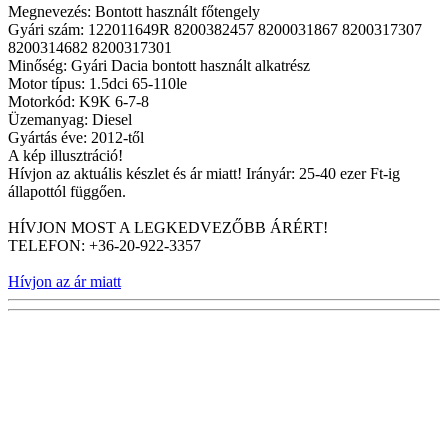
Megnevezés: Bontott használt főtengely
Gyári szám: 122011649R 8200382457 8200031867 8200317307
8200314682 8200317301
Minőség: Gyári Dacia bontott használt alkatrész
Motor típus: 1.5dci 65-110le
Motorkód: K9K 6-7-8
Üzemanyag: Diesel
Gyártás éve: 2012-től
A kép illusztráció!
Hívjon az aktuális készlet és ár miatt! Irányár: 25-40 ezer Ft-ig
állapottól függően.
HÍVJON MOST A LEGKEDVEZŐBB ÁRÉRT!
TELEFON: +36-20-922-3357
Hívjon az ár miatt