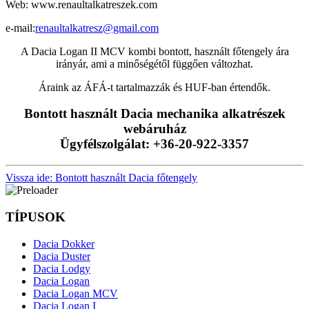
Web: www.renaultalkatreszek.com
e-mail:
renaultalkatresz@gmail.com
A Dacia Logan II MCV kombi bontott, használt főtengely ára
irányár, ami a minőségétől függően változhat.
Áraink az ÁFÁ-t tartalmazzák és HUF-ban értendők.
Bontott használt Dacia mechanika alkatrészek
webáruház
Ügyfélszolgálat: +36-20-922-3357
Vissza ide: Bontott használt Dacia főtengely
TÍPUSOK
Dacia Dokker
Dacia Duster
Dacia Lodgy
Dacia Logan
Dacia Logan MCV
Dacia Logan I