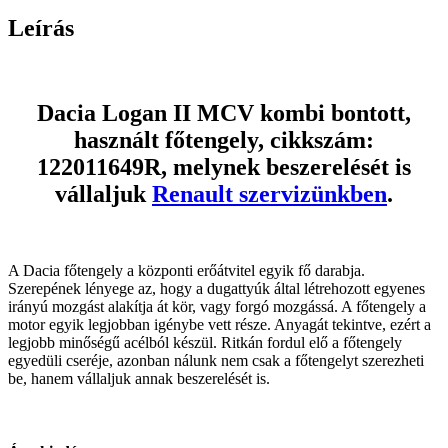
Leírás
Dacia Logan II MCV kombi bontott,
használt főtengely, cikkszám:
122011649R, melynek beszerelését is
vállaljuk
Renault szervizünkben
.
A Dacia főtengely a központi erőátvitel egyik fő darabja.
Szerepének lényege az, hogy a dugattyúk által létrehozott egyenes
irányú mozgást alakítja át kör, vagy forgó mozgássá. A főtengely a
motor egyik legjobban igénybe vett része. Anyagát tekintve, ezért a
legjobb minőségű acélból készül. Ritkán fordul elő a főtengely
egyedüli cseréje, azonban nálunk nem csak a főtengelyt szerezheti
be, hanem vállaljuk annak beszerelését is.