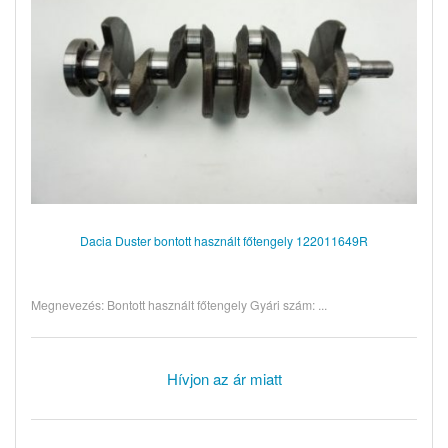
Dacia Duster bontott használt főtengely 122011649R
Megnevezés: Bontott használt főtengely Gyári szám: ...
Hívjon az ár miatt