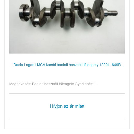
Dacia Logan I MCV kombi bontott használt főtengely 122011649R
Megnevezés: Bontott használt főtengely Gyári szám: ...
Hívjon az ár miatt