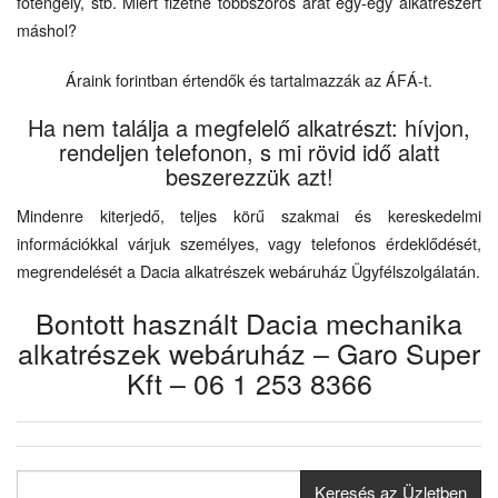
főtengely, stb. Miért fizetne többszörös árat egy-egy alkatrészért
máshol?
Áraink forintban értendők és tartalmazzák az ÁFÁ-t.
Ha nem találja a megfelelő alkatrészt: hívjon,
rendeljen telefonon, s mi rövid idő alatt
beszerezzük azt!
Mindenre kiterjedő, teljes körű szakmai és kereskedelmi
információkkal várjuk személyes, vagy telefonos érdeklődését,
megrendelését a Dacia alkatrészek webáruház Ügyfélszolgálatán.
Bontott használt Dacia mechanika
alkatrészek webáruház – Garo Super
Kft – 06 1 253 8366
Keresés az Üzletben