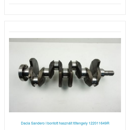
Dacia Sandero I bontott használt főtengely 122011649R