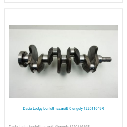
Dacia Lodgy bontott használt főtengely 122011649R
Dacia Lodgy bontott használt főtengely 122011649R