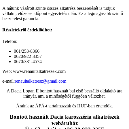
A nálunk vásárolt szinte összes alkatrész beszerelését is tudjuk
vállalni, előzetes időpont egyeztetés után. Ez a legmagasabb szintű
beszerelési garancia.
Részletekről érdeklődhet:
Telefon:
061/253-8366
0620/922-3357
0670/381-4574
Web: www.renaultalkatreszek.com
e-mail:
renaultalkatresz@gmail.com
A Dacia Logan II bontott használt bal első beszálló oldalajtó ára
irányár, ami a minőségétől függően változhat.
Áraink az ÁFÁ-t tartalmazzák és HUF-ban értendők.
Bontott használt Dacia karosszéria alkatrészek
webáruház