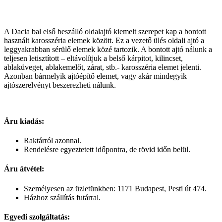
A Dacia bal első beszálló oldalajtó kiemelt szerepet kap a bontott
használt karosszéria elemek között. Ez a vezető ülés oldali ajtó a
leggyakrabban sérülő elemek közé tartozik. A bontott ajtó nálunk a
teljesen letisztított – eltávolítjuk a belső kárpitot, kilincset,
ablaküveget, ablakemelőt, zárat, stb.- karosszéria elemet jelenti.
Azonban bármelyik ajtóépítő elemet, vagy akár mindegyik
ajtószerelvényt beszerezheti nálunk.
Áru kiadás:
Raktárról azonnal.
Rendelésre egyeztetett időpontra, de rövid időn belül.
Áru átvétel:
Személyesen az üzletünkben: 1171 Budapest, Pesti út 474.
Házhoz szállítás futárral.
Egyedi szolgáltatás: