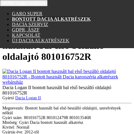
MENU
Toggle navigation
GARO SUPER
BONTOTT DACIA ALKATRÉSZEK
DACIA SZERVIZ
GDPR, ÁSZF
Dacia Logan II bontott
KAPCSOLAT
ÚJ DACIA ALKATRÉSZEK
használt bal első beszálló
oldalajtó 801016752R
Dacia Logan II bontott használt bal első beszálló oldalajtó
801016752R
Gyártó
Dacia Logan II
Megnevezés: Bontott használt bal első beszálló oldalajtó, szerelvények
nélkül
Gyári szám: 801016752R 801012479R 801013546R
Minőség: Gyári Dacia bontott használt alkatrész
Kivitel: Normál
Gyártás éve: 2012-től