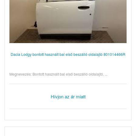
Dacia Lodgy bontott használt bal első beszálló oldalajtó 801014466R
Megnevezés: Bontott használt bal első beszálló oldalajtó, ...
Hívjon az ár miatt