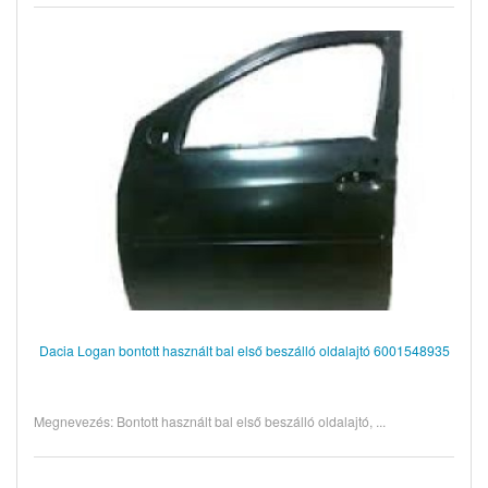
Dacia Logan bontott használt bal első beszálló oldalajtó 6001548935
Megnevezés: Bontott használt bal első beszálló oldalajtó, ...