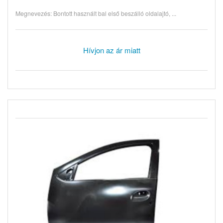
Megnevezés: Bontott használt bal első beszálló oldalajtó, ...
Hívjon az ár miatt