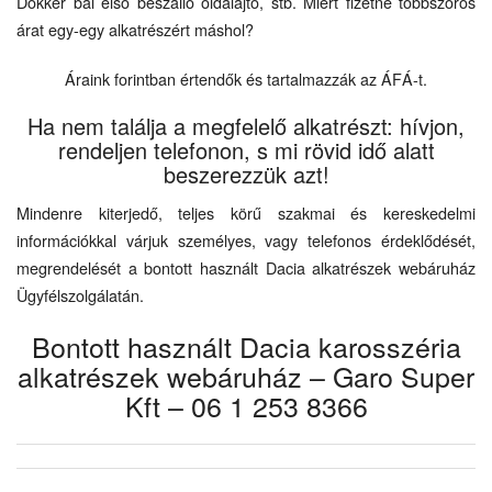
Dokker bal első beszálló oldalajtó, stb. Miért fizetne többszörös
árat egy-egy alkatrészért máshol?
Áraink forintban értendők és tartalmazzák az ÁFÁ-t.
Ha nem találja a megfelelő alkatrészt: hívjon,
rendeljen telefonon, s mi rövid idő alatt
beszerezzük azt!
Mindenre kiterjedő, teljes körű szakmai és kereskedelmi
információkkal várjuk személyes, vagy telefonos érdeklődését,
megrendelését a bontott használt Dacia alkatrészek webáruház
Ügyfélszolgálatán.
Bontott használt Dacia karosszéria
alkatrészek webáruház – Garo Super
Kft – 06 1 253 8366