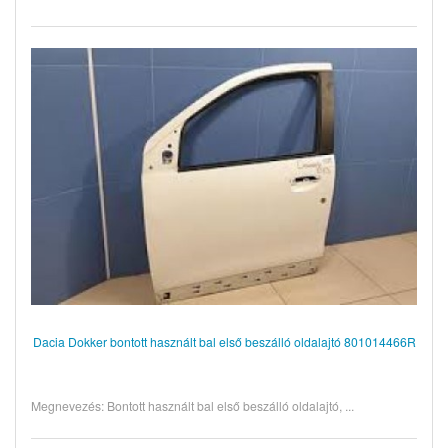
Dacia Dokker bontott használt bal első beszálló oldalajtó 801014466R
Megnevezés: Bontott használt bal első beszálló oldalajtó, ...