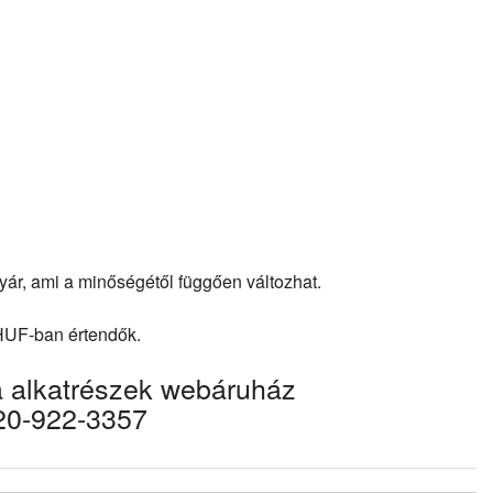
nyár, ami a minőségétől függően változhat.
 HUF-ban értendők.
a alkatrészek webáruház
-20-922-3357