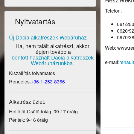
Telefon:
Nyitvatartás
061/25
0620/9
Új Dacia alkatrészek Webáruház
0670/3
Ha, nem talált alkatrészt, akkor
Web: www.ren
lépjen tovább a
bontott használt Dacia alkatrészek
e-mail:
renaul
Webáruházunkba.
Kiszállítás folyamatos
Rendelés:
+36-1-253-8366
Alkatrész üzlet:
Hétfőtől-Csütörtökig: 09-17 óráig
Péntek: 9-16 óráig