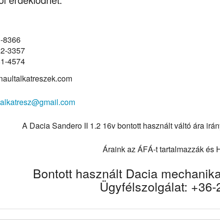
3-8366
22-3357
81-4574
aultalkatreszek.com
talkatresz@gmail.com
A Dacia Sandero II 1.2 16v bontott használt váltó ára irá
Áraink az ÁFÁ-t tartalmazzák és
Bontott használt Dacia mechanik
Ügyfélszolgálat: +36