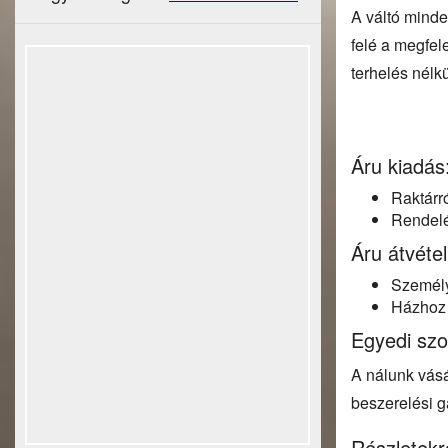
A váltó minde
felé a megfel
terhelés nélkü
Áru kiadás
Raktárr
Rendelés
Áru átvétel
Személy
Házhoz s
Egyedi szo
A nálunk vásá
beszerelési g
Részletekr