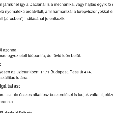
n járműnél így a Daciánál is a mechanika, vagy hajtás egyik fő e
elő nyomatékú erőátvitelt, ami harmonizál a terepviszonyokkal 
li („üresben”) indításánál jelentkezik.
:
ól azonnal.
re egyeztetett időpontra, de rövid időn belül.
:
esen az üzletünkben: 1171 Budapest, Pesti út 474.
zállítás futárral.
lgáltatás:
rolt szinte összes alkatrész beszerelését is tudjuk vállalni, el
arancia.
ől érdeklődhet: