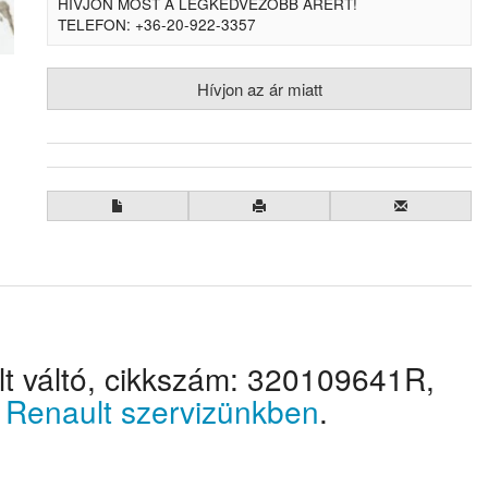
HÍVJON MOST A LEGKEDVEZŐBB ÁRÉRT!
TELEFON: +36-20-922-3357
Hívjon az ár miatt
lt váltó, cikkszám: 320109641R,
k
Renault szervizünkben
.