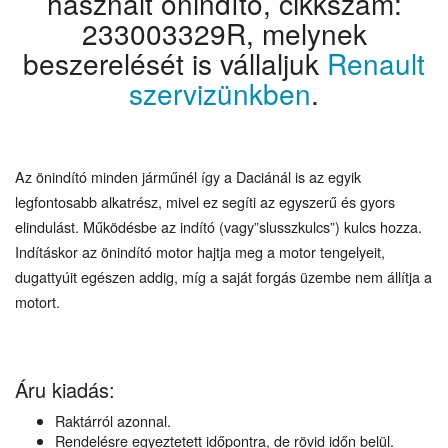
használt önindító, cikkszám:
233003329R, melynek
beszerelését is vállaljuk
Renault
szervizünkben
.
Az önindító minden járműnél így a Daciánál is az egyik
legfontosabb alkatrész, mivel ez segíti az egyszerű és gyors
elindulást. Működésbe az indító (vagy”slusszkulcs”) kulcs hozza.
Indításkor az önindító motor hajtja meg a motor tengelyeit,
dugattyúit egészen addig, míg a saját forgás üzembe nem állítja a
motort.
Áru kiadás:
Raktárról azonnal.
Rendelésre egyeztetett időpontra, de rövid időn belül.