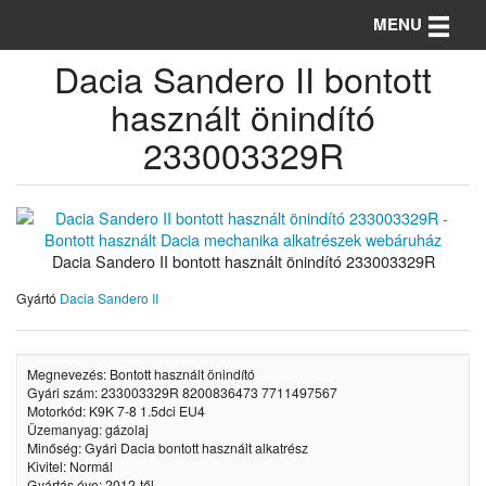
Toggle n
MENU
Dacia Sandero II bontott
használt önindító
233003329R
Dacia Sandero II bontott használt önindító 233003329R
Gyártó
Dacia Sandero II
Megnevezés: Bontott használt önindító
Gyári szám: 233003329R 8200836473 7711497567
Motorkód: K9K 7-8 1.5dci EU4
Üzemanyag: gázolaj
Minőség: Gyári Dacia bontott használt alkatrész
Kivitel: Normál
Gyártás éve: 2012-től