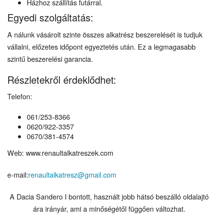
Házhoz szállítás futárral.
Egyedi szolgáltatás:
A nálunk vásárolt szinte összes alkatrész beszerelését is tudjuk
vállalni, előzetes időpont egyeztetés után. Ez a legmagasabb
szintű beszerelési garancia.
Részletekről érdeklődhet:
Telefon:
061/253-8366
0620/922-3357
0670/381-4574
Web: www.renaultalkatreszek.com
e-mail:
renaultalkatresz@gmail.com
A Dacia Sandero I bontott, használt jobb hátsó beszálló oldalajtó
ára irányár, ami a minőségétől függően változhat.