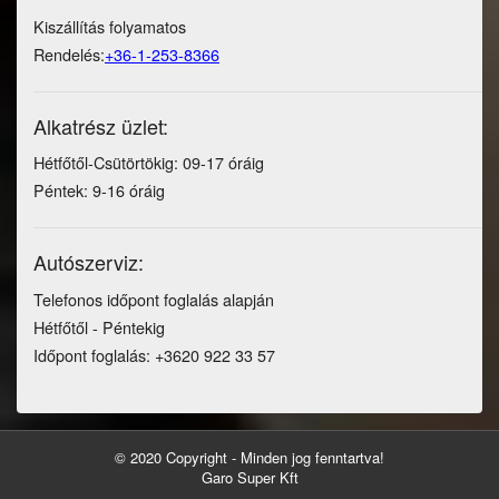
Kiszállítás folyamatos
Rendelés:
+36-1-253-8366
Alkatrész üzlet:
Hétfőtől-Csütörtökig: 09-17 óráig
Péntek: 9-16 óráig
Autószerviz:
Telefonos időpont foglalás alapján
Hétfőtől - Péntekig
Időpont foglalás: +3620 922 33 57
© 2020 Copyright - Minden jog fenntartva!
Garo Super Kft