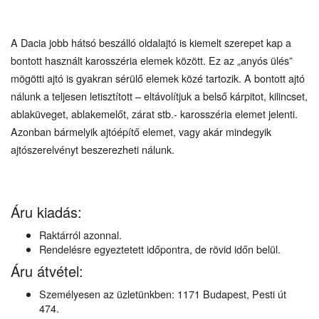
A Dacia jobb hátsó beszálló oldalajtó is kiemelt szerepet kap a
bontott használt karosszéria elemek között. Ez az „anyós ülés”
mögötti ajtó is gyakran sérülő elemek közé tartozik. A bontott ajtó
nálunk a teljesen letisztított – eltávolítjuk a belső kárpitot, kilincset,
ablaküveget, ablakemelőt, zárat stb.- karosszéria elemet jelenti.
Azonban bármelyik ajtóépítő elemet, vagy akár mindegyik
ajtószerelvényt beszerezheti nálunk.
Áru kiadás:
Raktárról azonnal.
Rendelésre egyeztetett időpontra, de rövid időn belül.
Áru átvétel:
Személyesen az üzletünkben: 1171 Budapest, Pesti út
474.