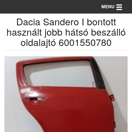
Toggle n
MENU
Dacia Sandero I bontott
használt jobb hátsó beszálló
oldalajtó 6001550780