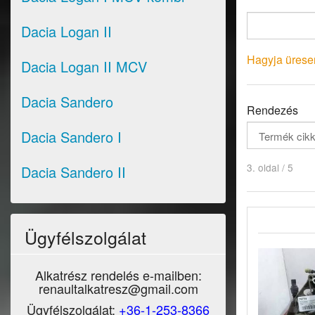
Dacia Logan II
Hagyja üresen
Dacia Logan II MCV
Dacia Sandero
Rendezés
Dacia Sandero I
3. oldal / 5
Dacia Sandero II
Ügyfélszolgálat
Alkatrész rendelés e-mailben:
renaultalkatresz@gmail.com
Ügyfélszolgálat:
+36-1-253-8366