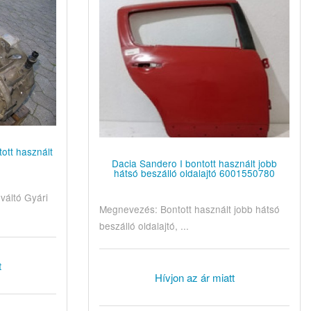
ott használt
8
Dacia Sandero I bontott használt jobb
hátsó beszálló oldalajtó 6001550780
váltó Gyári
Megnevezés: Bontott használt jobb hátsó
beszálló oldalajtó, ...
t
Hívjon az ár miatt