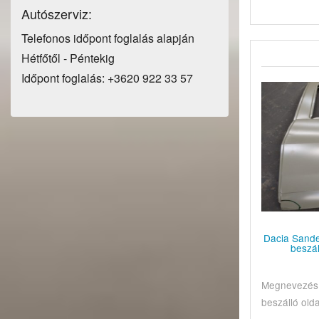
Autószerviz:
Telefonos időpont foglalás alapján
Hétfőtől - Péntekig
Időpont foglalás: +3620 922 33 57
Dacia Sander
beszál
Megnevezés: 
beszálló oldal