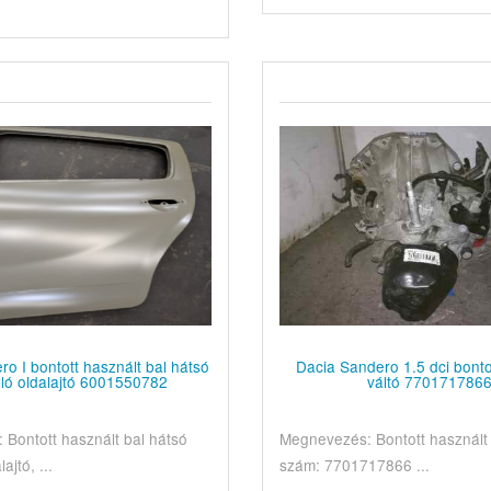
o I bontott használt bal hátsó
Dacia Sandero 1.5 dci bonto
ló oldalajtó 6001550782
váltó 770171786
Bontott használt bal hátsó
Megnevezés: Bontott használt 
ajtó, ...
szám: 7701717866 ...