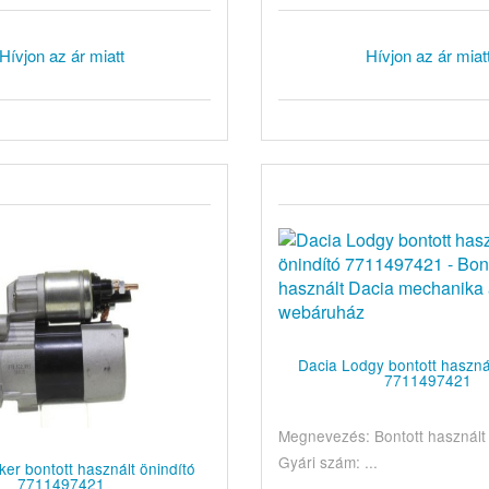
Hívjon az ár miatt
Hívjon az ár miat
Dacia Lodgy bontott használ
7711497421
Megnevezés: Bontott használt 
Gyári szám: ...
er bontott használt önindító
7711497421