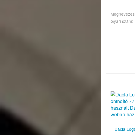
Megnevezés: 
Gyári szám: .
Dacia Loga