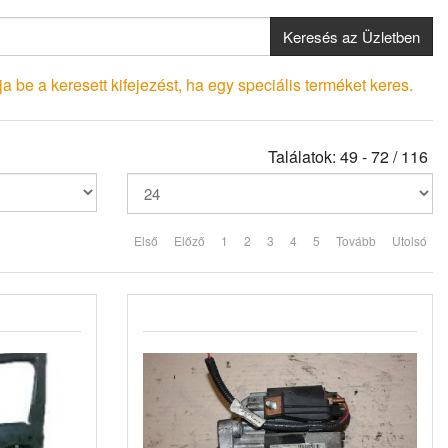
Keresés az Üzletben
a be a keresett kifejezést, ha egy speciális terméket keres.
Találatok: 49 - 72 / 116
Első
Előző
1
2
3
4
5
Tovább
Utolsó