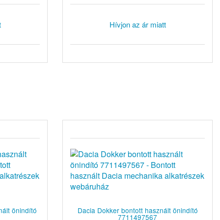
t
Hívjon az ár miatt
ált önindító
Dacia Dokker bontott használt önindító
7711497567