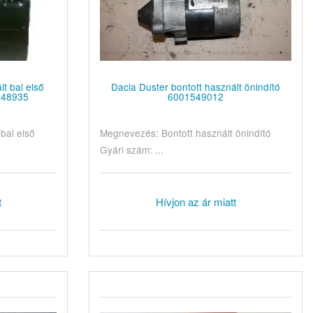
t bal első
Dacia Duster bontott használt önindító
1548935
6001549012
bal első
Megnevezés: Bontott használt önindító
Gyári szám: ...
t
Hívjon az ár miatt