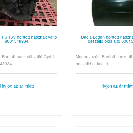
1.6 16V bontott használt váltó
Dacia Logan bontott használ
6001548934
beszálló oldalajtó 600
Bontott használt váltó Gyári
Megnevezés: Bontott használt 
48934 ...
beszálló oldalajtó, ...
Hívjon az ár miatt
Hívjon az ár miat