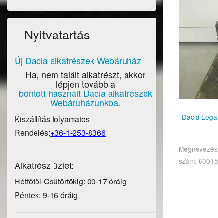
Nyitvatartás
Új Dacia alkatrészek Webáruház
Ha, nem talált alkatrészt, akkor
lépjen tovább a
bontott használt Dacia alkatrészek
Webáruházunkba.
Dacia Logan
Kiszállítás folyamatos
Rendelés:
+36-1-253-8366
Megnevezés: 
szám: 60015
Alkatrész üzlet:
Hétfőtől-Csütörtökig: 09-17 óráig
Péntek: 9-16 óráig