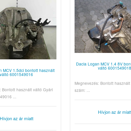
Dacia Logan MCV 1.4 8V bont
váltó 600154901
 MCV 1.5dci bontott használt
váltó 6001549016
Megnevezés: Bontott használt 
Bontott használt váltó Gyári
szám: ...
49016 ...
Hívjon az ár miat
Hívjon az ár miatt