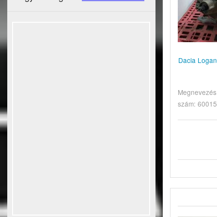
Dacia Logan 
Megnevezés: 
szám: 60015