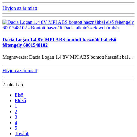
Hívjon az ár miatt
Dacia Logan 1.4 8V MPI ABS bontott használt bal első
féltengely 6001548102
Megnevezés: Dacia Logan 1.4 8V MPI ABS bontott használt bal ...
Hívjon az ár miatt
2. oldal / 5
Első
Előző
1
2
3
4
5
Tovább