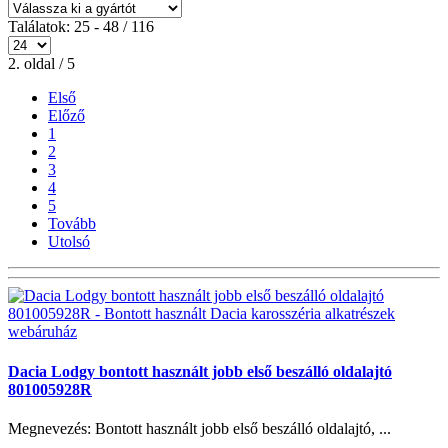
Találatok: 25 - 48 / 116
2. oldal / 5
Első
Előző
1
2
3
4
5
Tovább
Utolsó
Dacia Lodgy bontott használt jobb első beszálló oldalajtó
801005928R
Megnevezés: Bontott használt jobb első beszálló oldalajtó, ...